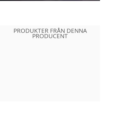
PRODUKTER FRÅN DENNA
PRODUCENT