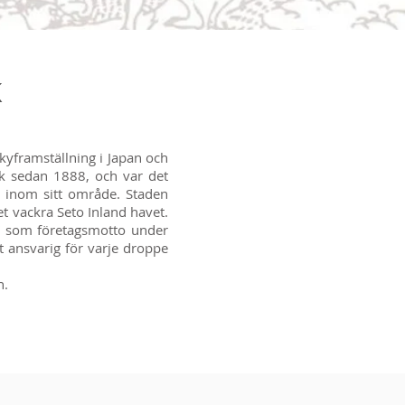
K
kyframställning i Japan och
rk sedan 1888, och var det
är inom sitt område. Staden
et vackra Seto Inland havet.
Y” som företagsmotto under
 ansvarig för varje droppe
n.