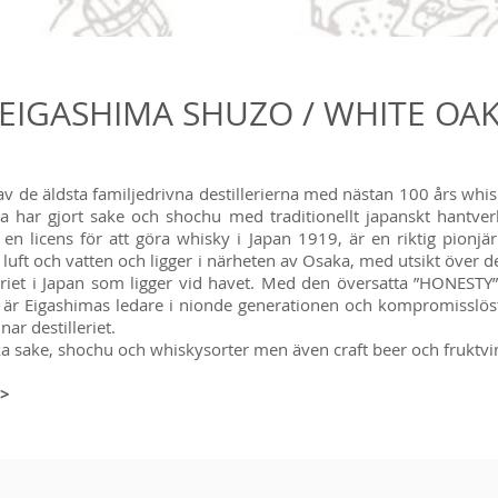
EIGASHIMA SHUZO / WHITE OA
av de äldsta familjedrivna destillerierna med nästan 100 års whis
 har gjort sake och shochu med traditionellt japanskt hantve
ck en licens för att göra whisky i Japan 1919, är en riktig pionj
 luft och vatten och ligger i närheten av Osaka, med utsikt över d
leriet i Japan som ligger vid havet. Med den översatta ”HONEST
 är Eigashimas ledare i nionde generationen och kompromisslöst
ar destilleriet.
ka sake, shochu och whiskysorter men även craft beer och fruktvi
>>