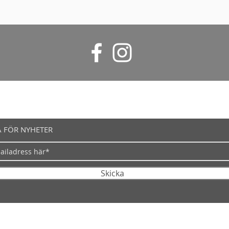
 FÖR NYHETER
Skicka
| Generalsvägen 58A | 184 51 Österskär |
info@rewine.se
| + 46 8
©2020 by SL Design