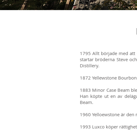
1795 Allt började med att 
startar bröderna Steve oc
Distillery.
1872 Yellewstone Bourbon i
1883 Minor Case Beam blev ma
Han köpte ut en av deläga
Beam.
1960 Yelloewstone är den 
1993 Luxco köper rättighet