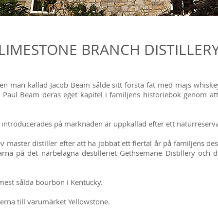
LIMESTONE BRANCH DISTILLER
en man kallad Jacob Beam sålde sitt första fat med majs whiske
h Paul Beam deras eget kapitel i familjens historiebok genom a
ntroducerades på marknaden är uppkallad efter ett naturreserva
ster distiller efter att ha jobbat ett flertal år på familjens desti
rna på det närbelägna destilleriet Gethsemane Distillery och 
mest sålda bourbon i Kentucky.
erna till varumärket Yellowstone.