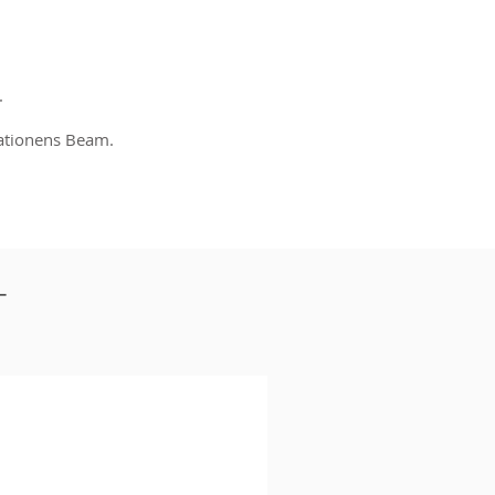
.
rationens Beam.
T