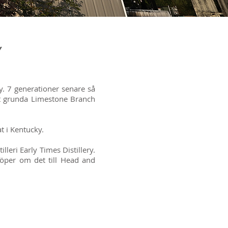
Y
y. 7 generationer senare så
tt grunda Limestone Branch
t i Kentucky.
lleri Early Times Distillery.
döper om det till Head and