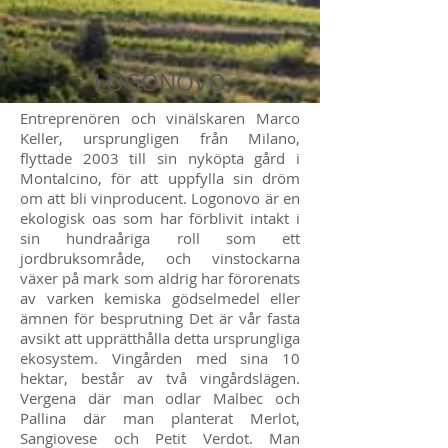
LOGONOVO
Entreprenören och vinälskaren Marco
Keller, ursprungligen från Milano,
flyttade 2003 till sin nyköpta gård i
Montalcino, för att uppfylla sin dröm
om att bli vinproducent. Logonovo är en
ekologisk oas som har förblivit intakt i
sin hundraåriga roll som ett
jordbruksområde, och vinstockarna
växer på mark som aldrig har förorenats
av varken kemiska gödselmedel eller
ämnen för besprutning Det är vår fasta
avsikt att upprätthålla detta ursprungliga
ekosystem. Vingården med sina 10
hektar, består av två vingårdslägen.
Vergena där man odlar Malbec och
Pallina där man planterat Merlot,
Sangiovese och Petit Verdot. Man