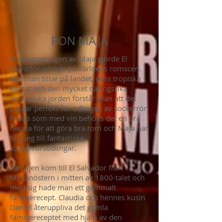
RON MAJA
Med lanseringen av Maja gjorde El
Salvador inträde på världens romscen.
När man tittar på landet, dess tropiska
klimat och den mycket näringsrika
vulkaniska jorden förstår man att det
passar perfekt för odlingen av sockerrör.
Precis som med vin behövs det en bra
råvara för att göra bra rom och Maja har
tillgång till fantastiska
sockerrörsodlingar.
Familjen kom till El Salvador från
Mellanöstern i mitten av 1800-talet och
med sig hade man ett gammalt
familjerecept. Claudia och hennes kusin
Daniel återuppliva det gamla
familjereceptet med hjälp av den