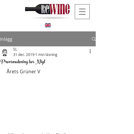
Inlägg
SL
31 dec. 2019
1 min läsning
Provsmakning hos Nigl
 Årets Grüner V