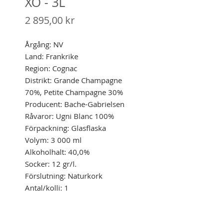
XO - 3L
Pris
2 895,00 kr
Årgång: NV
Land: Frankrike
Region: Cognac
Distrikt: Grande Champagne
70%, Petite Champagne 30%
Producent: Bache-Gabrielsen
Råvaror: Ugni Blanc 100%
Förpackning: Glasflaska
Volym: 3 000 ml
Alkoholhalt: 40,0%
Socker: 12 gr/l.
Förslutning: Naturkork
Antal/kolli: 1
Certifiering: -
Sortiment: Systembolaget