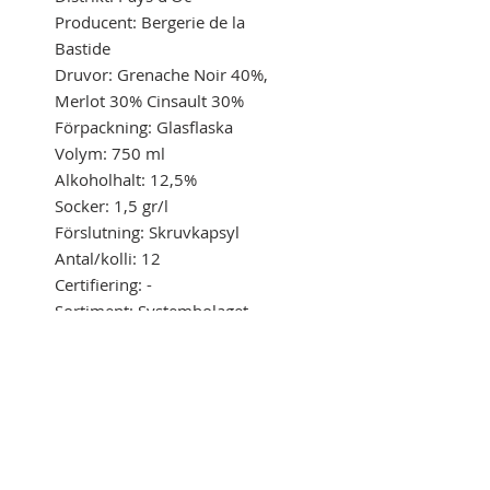
Producent: Bergerie de la
Bastide
Druvor: Grenache Noir 40%,
Merlot 30% Cinsault 30%
Förpackning: Glasflaska
Volym: 750 ml
Alkoholhalt: 12,5%
Socker: 1,5 gr/l
Förslutning: Skruvkapsyl
Antal/kolli: 12
Certifiering: -
Sortiment: Systembolaget
PRODUKTINFORMATION
KARAKTÄR
PRODUCENT
OM PRODUKTEN
PASSAR TILL
Bergerie de la Bastide är uttryck