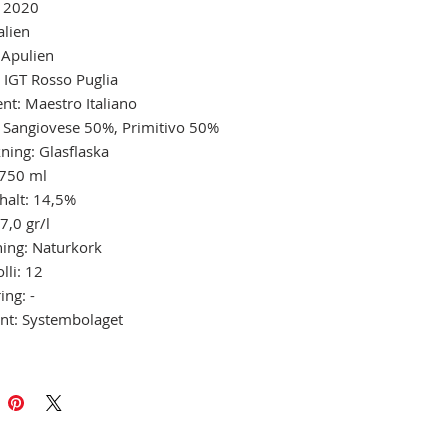
: 2020
alien
 Apulien
: IGT Rosso Puglia
nt: Maestro Italiano
 Sangiovese 50%, Primitivo 50%
ning: Glasflaska
 750 ml
halt: 14,5%
7,0 gr/l
ning: Naturkork
lli: 12
ing: -
nt: Systembolaget