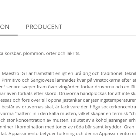
ION
PRODUCENT
a körsbär, plommon, örter och lakrits.
Maestro IGT är framställt enligt en uråldrig och traditionell tekn
 Primitivo och Sangiovese lämnades kvar på vinstockarna efter a
den” senare sveper fram över vingården torkar druvorna och en lä
ar även torkats efter skörd. Druvorna handplockas för att inte ska
essas och förs över till öppna jästankar där jäsningstemperature
m består av druvornas skal, är tack vare den höga sockerkoncentr
rma ”hatten” in i den kalla musten, vilket skapar en termisk ”ch
och stor koncentration av musten. I slutet av alkoholjäsningen erh
anniner i kombination med toner av röda bär samt kryddor. Gran 
ekfat. Appassimento betyder torkning och denna Appassimento med 