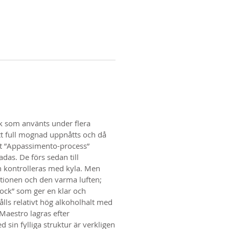
ik som använts under flera
tt full mognad uppnåtts och då
tt ”Appassimento-process”
das. De förs sedan till
n kontrolleras med kyla. Men
ationen och den varma luften;
ock” som ger en klar och
ålls relativt hög alkoholhalt med
Maestro lagras efter
sin fylliga struktur är verkligen