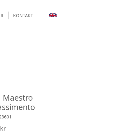
ER
KONTAKT
 Maestro
assimento
23601
Pris
 kr