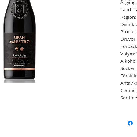
Årgång
Land: It
Region:
Distrikt
Produce
Druvor:
Förpack
Volym:
Alkohol
Socker: 
Förslut
Antal/ko
Certifier
Sortime