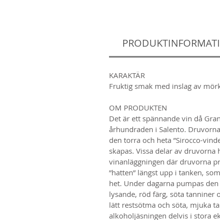
PRODUKTINFORMAT
KARAKTÄR
Fruktig smak med inslag av mörk
OM PRODUKTEN
Det är ett spännande vin då Gran 
århundraden i Salento. Druvorna
den torra och heta ”Sirocco-vin
skapas. Vissa delar av druvorna h
vinanläggningen där druvorna pr
”hatten” längst upp i tanken, so
het. Under dagarna pumpas den va
lysande, röd färg, söta tanniner 
lätt restsötma och söta, mjuka t
alkoholjäsningen delvis i stora 