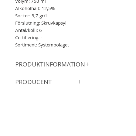
Volym: 750 ml
Alkoholhalt: 12,5%
Socker: 3,7 gr/l
Förslutning: Skruvkapsyl
Antal/kolli: 6
Certifiering: -
Sortiment: Systembolaget
PRODUKTINFORMATION
KARAKTÄR
PRODUCENT
OM PRODUKTEN
PASSAR TILL
Familjen Nigls vingård är
belägen i Kremstal, som ligger
pittoreskt vid foten av
Senftenberger Kirchenberg i
nordöstra delarna av Österrike
ca 9 mil väster om Wien.
Vingården huserar i den